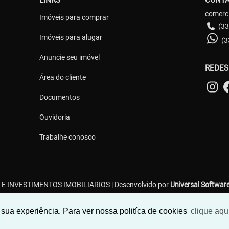
LINKS
CONT
comerc
Imóveis para comprar
(33
Imóveis para alugar
(3
Anuncie seu imóvel
REDES
Área do cliente
Documentos
Ouvidoria
Trabalhe conosco
 INVESTIMENTOS IMOBILIARIOS | Desenvolvido por
Universal Software
o, 434, Apto. 01 - Dario Grossi - Caratinga/MG
sua experiência. Para ver nossa politíca de cookies
clique aqu