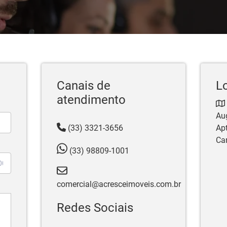
Canais de
L
atendimento
Aug
(33) 3321-3656
Apt
Ca
(33) 98809-1001
comercial@acresceimoveis.com.br
Redes Sociais