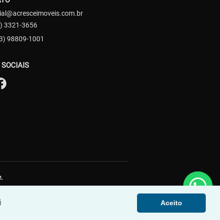
ATO
ial@acresceimoveis.com.br
) 3321-3656
3) 98809-1001
 SOCIAIS
.
i
Aceito