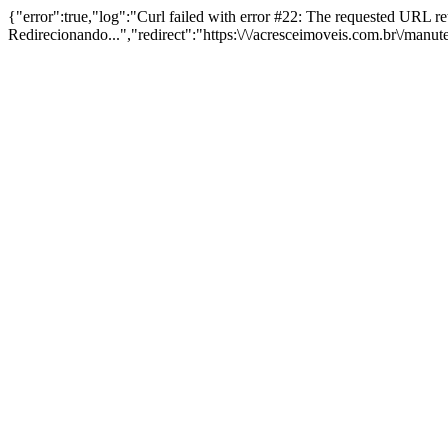
{"error":true,"log":"Curl failed with error #22: The requested URL 
Redirecionando...","redirect":"https:\/\/acresceimoveis.com.br\/manu